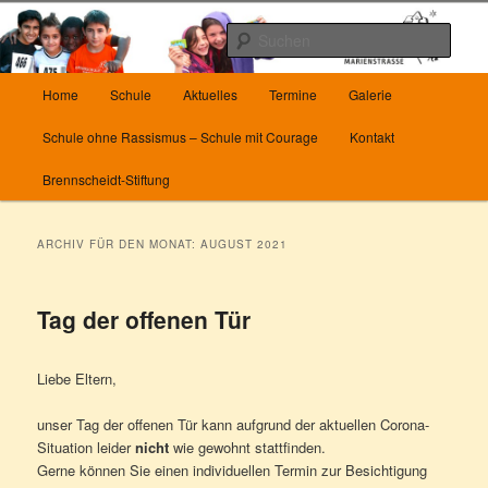
Zum
Zum
Herzlich Willkommen auf unserer Homepage
Inhalt
sekundären
Such
wechseln
Inhalt
wechseln
Hauptmenü
Die Grundschule Marienstrasse in
Home
Schule
Aktuelles
Termine
Galerie
Wuppertal
Schule ohne Rassismus – Schule mit Courage
Kontakt
Brennscheidt-Stiftung
ARCHIV FÜR DEN MONAT:
AUGUST 2021
Tag der offenen Tür
Liebe Eltern,
unser Tag der offenen Tür kann aufgrund der aktuellen Corona-
Situation leider
nicht
wie gewohnt stattfinden.
Gerne können Sie einen individuellen Termin zur Besichtigung