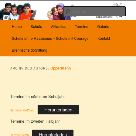
Zum
Zum
Herzlich Willkommen auf unserer Homepage
Inhalt
sekundären
Such
wechseln
Inhalt
wechseln
Hauptmenü
Die Grundschule Marienstrasse in
Home
Schule
Aktuelles
Termine
Galerie
Wuppertal
Schule ohne Rassismus – Schule mit Courage
Kontakt
Brennscheidt-Stiftung
Oppermann
ARCHIV DES AUTORS:
Termine im nächsten Schuljahr
Herunterladen
Jahresende2026
Termine im zweiten Halbjahr
Herunterladen
Termine2026