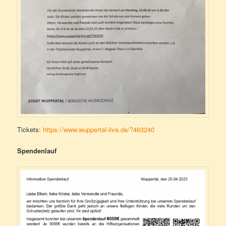
Tickets:
https://www.wuppertal-live.de/?463240
Spendenlauf