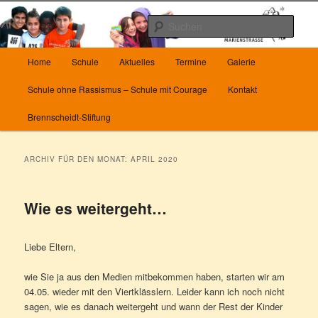
Zum
Zum
Herzlich Willkommen auf unserer Homepage
Inhalt
sekundären
Such
wechseln
Inhalt
wechseln
Hauptmenü
Die Grundschule Marienstrasse in
Home
Schule
Aktuelles
Termine
Galerie
Wuppertal
Schule ohne Rassismus – Schule mit Courage
Kontakt
Brennscheidt-Stiftung
ARCHIV FÜR DEN MONAT:
APRIL 2020
Wie es weitergeht…
Liebe Eltern,
wie Sie ja aus den Medien mitbekommen haben, starten wir am
04.05. wieder mit den Viertklässlern. Leider kann ich noch nicht
sagen, wie es danach weitergeht und wann der Rest der Kinder