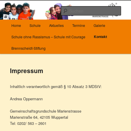
Zum
Herzlich Willkommen auf unserer Homepage
Inhalt
Such
wechseln
Hauptmenü
Die Grundschule Marienstrasse in
Home
Schule
Aktuelles
Termine
Galerie
Wuppertal
Kontakt
Schule ohne Rassismus – Schule mit Courage
Brennscheidt-Stiftung
Impressum
Inhaltlich verantwortlich gemäß § 10 Absatz 3 MDStV:
Andrea Oppermann
Gemeinschaftsgrundschule Marienstrasse
Marienstraße 64, 42105 Wuppertal
Tel: 0202/ 563 – 2601