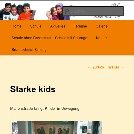
Zum
Herzlich Willkommen auf unserer Homepage
Inhalt
Such
wechseln
Hauptmenü
Die Grundschule Marienstrasse in
Home
Schule
Aktuelles
Termine
Galerie
Wuppertal
Schule ohne Rassismus – Schule mit Courage
Kontakt
Brennscheidt-Stiftung
Beitrags-
←
Zurück
Weiter
→
Navigation
Starke kids
Marienstraße bringt Kinder in Bewegung