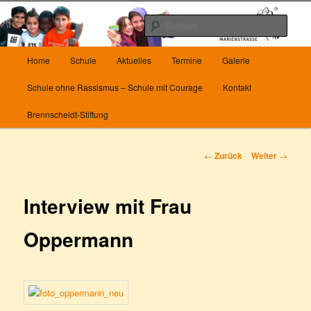
Zum
Herzlich Willkommen auf unserer Homepage
Inhalt
Such
wechseln
Hauptmenü
Die Grundschule Marienstrasse in
Home
Schule
Aktuelles
Termine
Galerie
Wuppertal
Schule ohne Rassismus – Schule mit Courage
Kontakt
Brennscheidt-Stiftung
Beitrags-
←
Zurück
Weiter
→
Navigation
Interview mit Frau
Oppermann