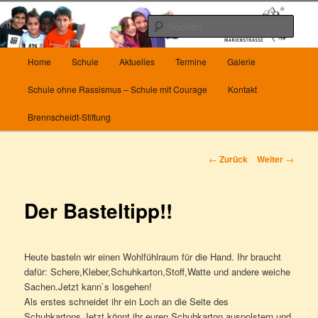
Zum
Herzlich Willkommen auf unserer Homepage
Inhalt
Such
wechseln
Hauptmenü
Die Grundschule Marienstrasse in
Home
Schule
Aktuelles
Termine
Galerie
Wuppertal
Schule ohne Rassismus – Schule mit Courage
Kontakt
Brennscheidt-Stiftung
Beitrags-
←
Zurück
Weiter
→
Navigation
Der Basteltipp!!
Heute basteln wir einen Wohlfühlraum für die Hand. Ihr braucht
dafür: Schere,Kleber,Schuhkarton,Stoff,Watte und andere weiche
Sachen.Jetzt kann`s losgehen!
Als erstes schneidet ihr ein Loch an die Seite des
Schuhkartons.Jetzt könnt ihr euren Schuhkarton auspolstern und