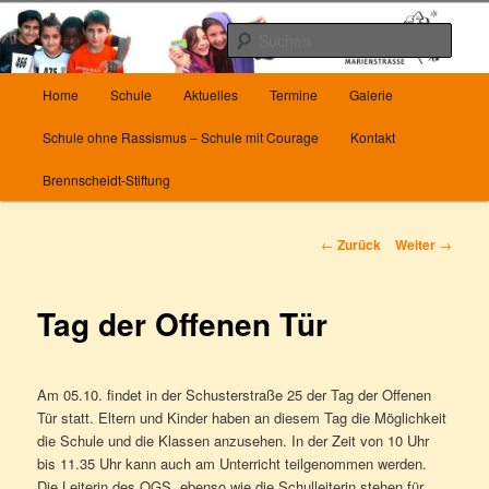
Zum
Herzlich Willkommen auf unserer Homepage
Inhalt
Such
wechseln
Hauptmenü
Die Grundschule Marienstrasse in
Home
Schule
Aktuelles
Termine
Galerie
Wuppertal
Schule ohne Rassismus – Schule mit Courage
Kontakt
Brennscheidt-Stiftung
Beitrags-
←
Zurück
Weiter
→
Navigation
Tag der Offenen Tür
Am 05.10. findet in der Schusterstraße 25 der Tag der Offenen
Tür statt. Eltern und Kinder haben an diesem Tag die Möglichkeit
die Schule und die Klassen anzusehen. In der Zeit von 10 Uhr
bis 11.35 Uhr kann auch am Unterricht teilgenommen werden.
Die Leiterin des OGS, ebenso wie die Schulleiterin stehen für