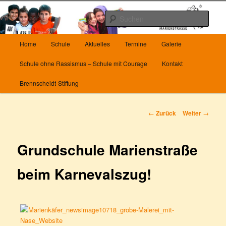
Zum
Herzlich Willkommen auf unserer Homepage
Inhalt
Such
wechseln
Hauptmenü
Die Grundschule Marienstrasse in
Home
Schule
Aktuelles
Termine
Galerie
Wuppertal
Schule ohne Rassismus – Schule mit Courage
Kontakt
Brennscheidt-Stiftung
Beitrags-
←
Zurück
Weiter
→
Navigation
Grundschule Marienstraße
beim Karnevalszug!